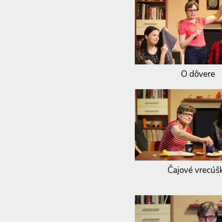
O dôvere
Čajové vrecúš