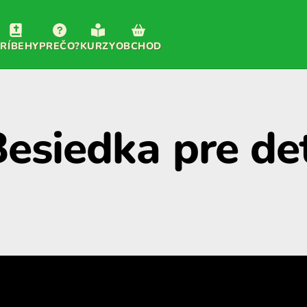
RÍBEHY
PREČO?
KURZY
OBCHOD
esiedka pre de