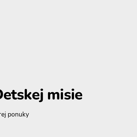
etskej misie
trej ponuky