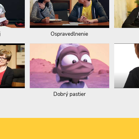
j
Ospravedlnenie
Dobrý pastier