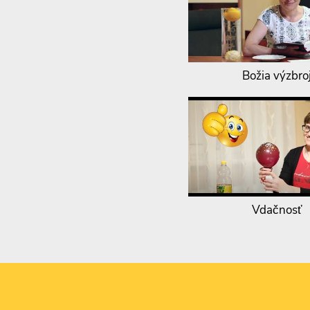
Božia výzbro
Vdačnosť