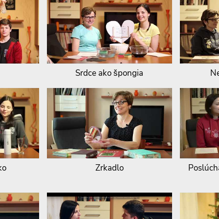
Srdce ako špongia
Ne
ko
Zrkadlo
Poslúcha