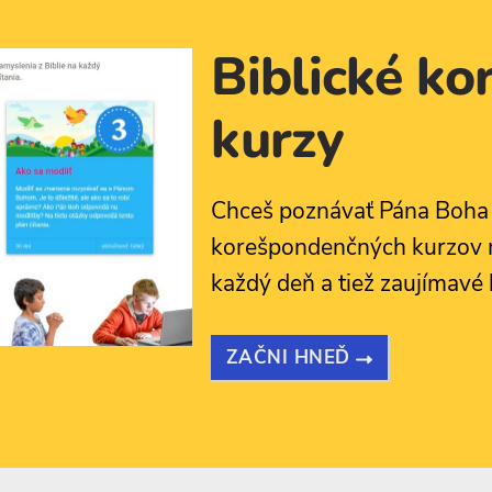
Biblické k
kurzy
Chceš poznávať Pána Boha 
korešpondenčných kurzov má
každý deň a tiež zaujímavé b
ZAČNI HNEĎ