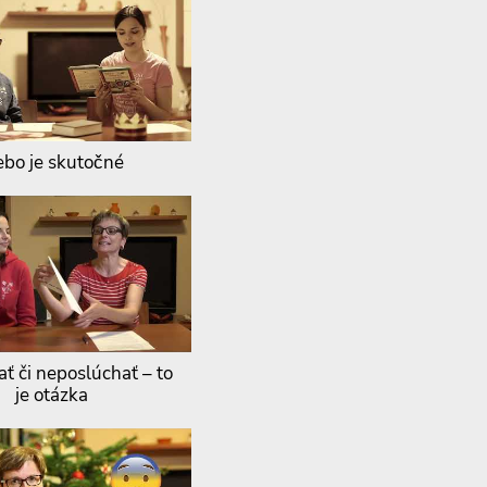
bo je skutočné
ť či neposlúchať – to
je otázka