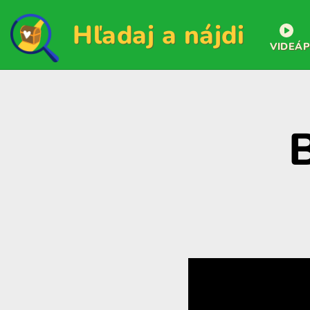
Hľadaj a nájdi
VIDEÁ
P
B