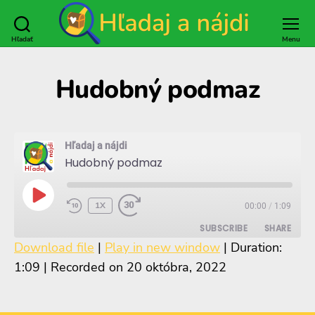
Hľadať
Menu
Hľadaj
a
nájdi
Hudobný podmaz
Hľadaj a nájdi
Hudobný podmaz
PLAY
1X
00:00
/
1:09
EPISODE
SUBSCRIBE
SHARE
Download file
|
Play in new window
|
Duration:
1:09
|
Recorded on 20 októbra, 2022
SHARE
RSS FEED
LINK