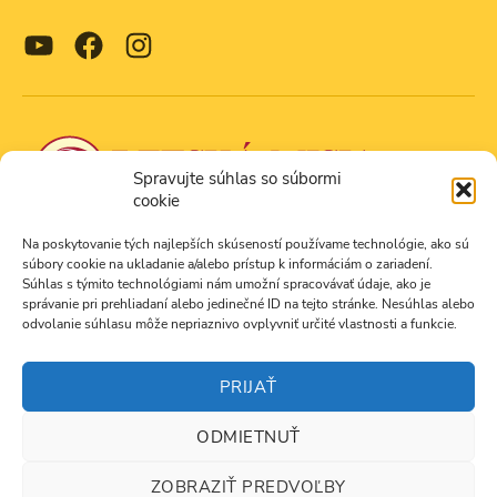
EMBED
YouTube
Facebook
Instagram
Spravujte súhlas so súbormi
cookie
Na poskytovanie tých najlepších skúseností používame technológie, ako sú
Navštívil si už?
súbory cookie na ukladanie a/alebo prístup k informáciám o zariadení.
Súhlas s týmito technológiami nám umožní spracovávať údaje, ako je
správanie pri prehliadaní alebo jedinečné ID na tejto stránke. Nesúhlas alebo
odvolanie súhlasu môže nepriaznivo ovplyvniť určité vlastnosti a funkcie.
Kluby Dobrej zvesti
Poštový korešpondenčný kurz
PRIJAŤ
Pýtaš sa prečo?
Zásady používania súborov cookie (EÚ)
ODMIETNUŤ
ZOBRAZIŤ PREDVOĽBY